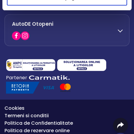
office.afumati@autode.ro
AutoDE Otopeni
0730 063 852
0730 063 851
office.bacau@autode.ro
0754 649 360
Partener
office.premium@autode.ro
Cookies
Termeni si conditii
Politica de Confidentialitate
Politica de rezervare online