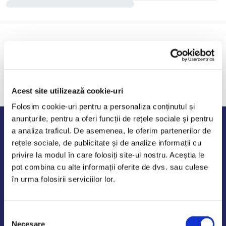
Acest site utilizează cookie-uri
Folosim cookie-uri pentru a personaliza conținutul și
anunțurile, pentru a oferi funcții de rețele sociale și pentru
Program de lucru
a analiza traficul. De asemenea, le oferim partenerilor de
rețele sociale, de publicitate și de analize informații cu
Luni - Vineri: 09:00-18:00
privire la modul în care folosiți site-ul nostru. Aceștia le
Sambata - Duminica: 10:00-14:00
pot combina cu alte informații oferite de dvs. sau culese
în urma folosirii serviciilor lor.
Selecția
AutoDE Odaii
Necesare