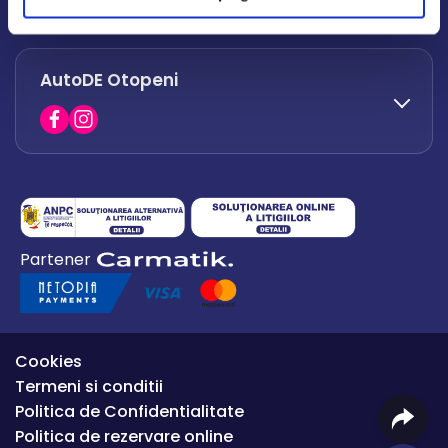
office.afumati@autode.ro
AutoDE Otopeni
0730 063 852
0730 063 851
office.bacau@autode.ro
0754 649 360
Partener
office.premium@autode.ro
Cookies
Termeni si conditii
Politica de Confidentialitate
Politica de rezervare online