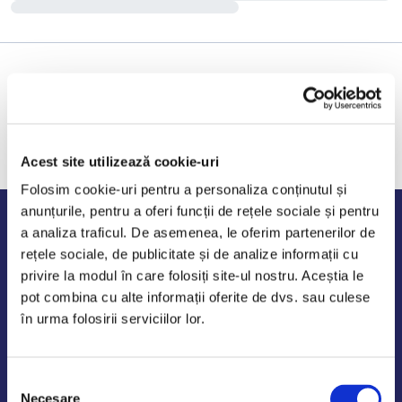
Acest site utilizează cookie-uri
Folosim cookie-uri pentru a personaliza conținutul și
anunțurile, pentru a oferi funcții de rețele sociale și pentru
Program de lucru
a analiza traficul. De asemenea, le oferim partenerilor de
rețele sociale, de publicitate și de analize informații cu
Luni - Vineri: 09:00-18:00
privire la modul în care folosiți site-ul nostru. Aceștia le
Sambata - Duminica: 10:00-14:00
pot combina cu alte informații oferite de dvs. sau culese
în urma folosirii serviciilor lor.
Selecția
AutoDE Odaii
Necesare