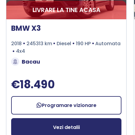
LIVRARE LA TINE ACASA
BMW X3
2018
245313 km
Diesel
190 HP
Automata
4x4
Bacau
€18.490
Programare vizionare
Vezi detalii