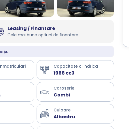
Leasing / Finantare
Cele mai bune optiuni de finantare
arja.
inmatriculari
Capacitate cilindrica
1968 cc3
Caroserie
m
Combi
Culoare
Albastru