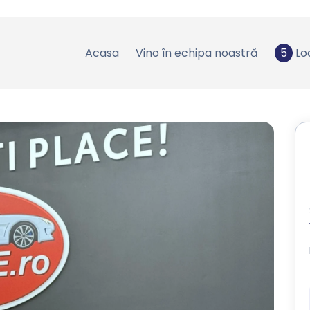
Acasa
Vino în echipa noastră
5
Lo