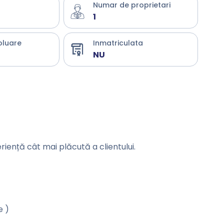
Numar de proprietari
1
oluare
Inmatriculata
NU
eriență cât mai plăcută a clientului.
e )