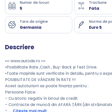
Numar de locuri
Tractiune
5
Fata
Tara de origine
Norma de p
Germania
Euro 5
Descriere
••• www.autode.ro •••
•Posibilitate Rate ,Cash , Buy-Back și Test Drive.
•Toate mașinile sunt verificate în detaliu, pentru o exp
POSIBILITATE DE VÂNZARE ÎN RATE !!!
Acest autoturism se poate finanța pentru :
Persoane Fizice :
– Cu istoric negativ în biroul de credit
– Contracte de muncă din AFARA ȚĂRII (din străinatat
–
...
Citeste mai mult