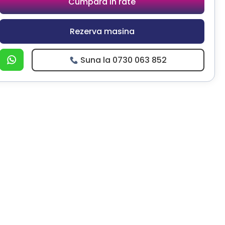
Cumpara in rate
Rezerva masina
Suna la 0730 063 852