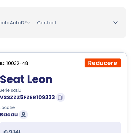
catii AutoDE
Contact
Reducere
ID: 10032-48
Seat Leon
Serie sasiu
VSSZZZ5FZER109333
Locatie
Bacau
€ 9.141