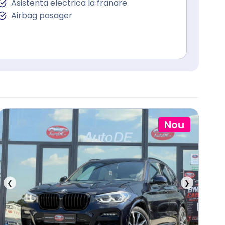
Asistenta electrica la franare
Airbag pasager
Nou
❮
❯