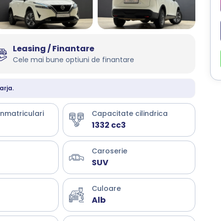
Leasing / Finantare
Cele mai bune optiuni de finantare
arja.
inmatriculari
Capacitate cilindrica
1332 cc3
Caroserie
SUV
Culoare
Alb