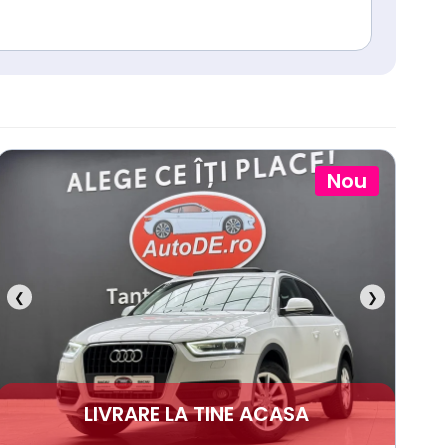
Nou
❮
❯
LIVRARE LA TINE ACASA