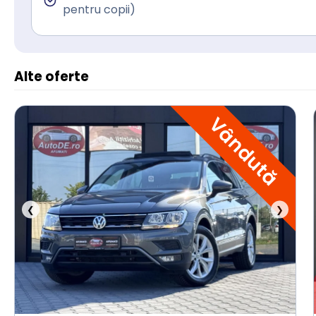
pentru copii)
Alte oferte
Vândută
❮
❯