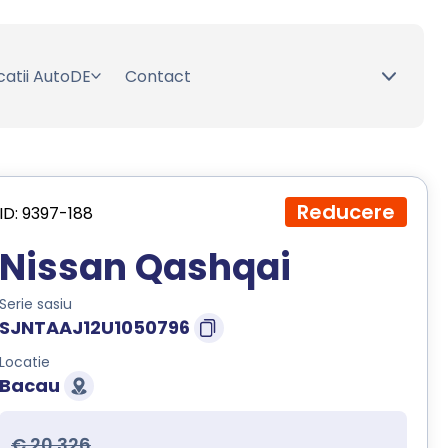
catii AutoDE
Contact
Reducere
ID: 9397-188
Nissan Qashqai
Serie sasiu
SJNTAAJ12U1050796
Locatie
Bacau
€ 20.326