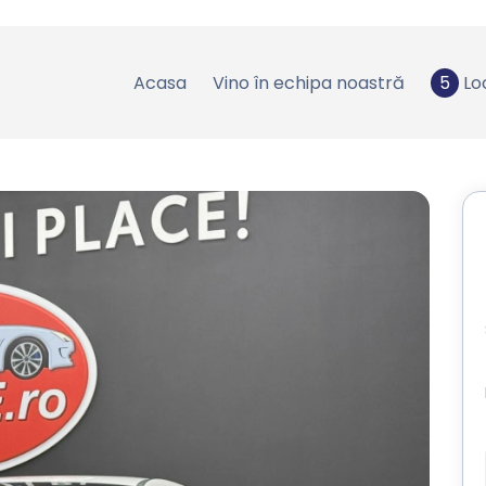
Acasa
Vino în echipa noastră
5
Lo