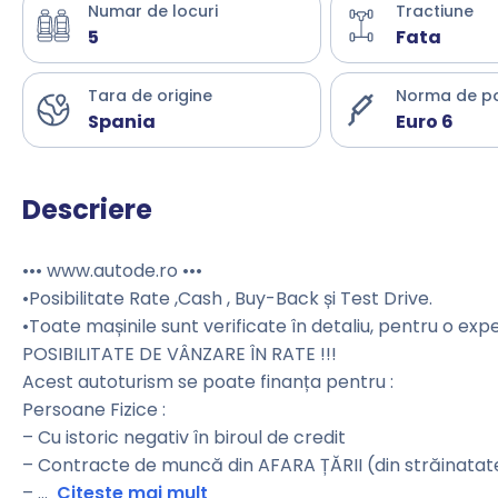
Numar de locuri
Tractiune
5
Fata
Tara de origine
Norma de p
Spania
Euro 6
Descriere
••• www.autode.ro •••
•Posibilitate Rate ,Cash , Buy-Back și Test Drive.
•Toate mașinile sunt verificate în detaliu, pentru o exp
POSIBILITATE DE VÂNZARE ÎN RATE !!!
Acest autoturism se poate finanța pentru :
Persoane Fizice :
– Cu istoric negativ în biroul de credit
– Contracte de muncă din AFARA ȚĂRII (din străinatat
–
...
Citeste mai mult