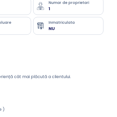
Numar de proprietari
1
oluare
Inmatriculata
NU
eriență cât mai plăcută a clientului.
e )