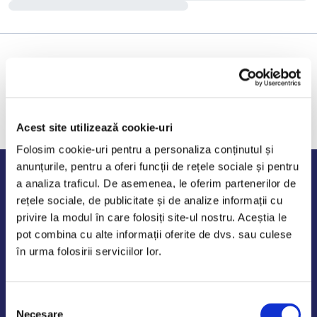
Acest site utilizează cookie-uri
Folosim cookie-uri pentru a personaliza conținutul și
anunțurile, pentru a oferi funcții de rețele sociale și pentru
Program de lucru
a analiza traficul. De asemenea, le oferim partenerilor de
rețele sociale, de publicitate și de analize informații cu
Luni - Vineri: 09:00-18:00
privire la modul în care folosiți site-ul nostru. Aceștia le
Sambata - Duminica: 10:00-14:00
pot combina cu alte informații oferite de dvs. sau culese
în urma folosirii serviciilor lor.
Selecția
AutoDE Odaii
Necesare