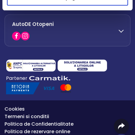
office.afumati@autode.ro
AutoDE Otopeni
0730 063 852
0730 063 851
office.bacau@autode.ro
0754 649 360
Partener
office.premium@autode.ro
Cookies
Termeni si conditii
Politica de Confidentialitate
Politica de rezervare online