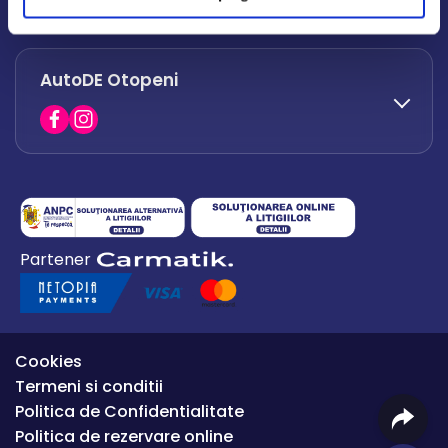
office.afumati@autode.ro
AutoDE Otopeni
0730 063 852
0730 063 851
office.bacau@autode.ro
0754 649 360
Partener
office.premium@autode.ro
Cookies
Termeni si conditii
Politica de Confidentialitate
Politica de rezervare online