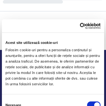
Acest site utilizează cookie-uri
Folosim cookie-uri pentru a personaliza conținutul și
anunțurile, pentru a oferi funcții de rețele sociale și pentru
Program de lucru
a analiza traficul. De asemenea, le oferim partenerilor de
rețele sociale, de publicitate și de analize informații cu
Luni - Vineri: 09:00-18:00
privire la modul în care folosiți site-ul nostru. Aceștia le
Sambata - Duminica: 10:00-14:00
pot combina cu alte informații oferite de dvs. sau culese
în urma folosirii serviciilor lor.
Selecția
AutoDE Odaii
Necesare