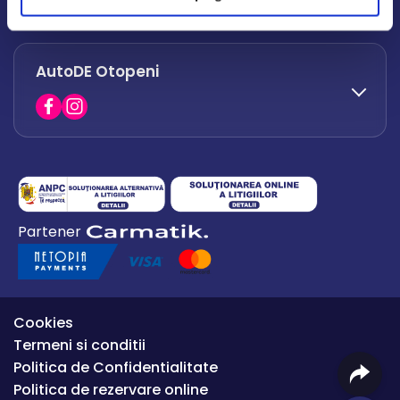
office.afumati@autode.ro
AutoDE Otopeni
0730 063 852
0730 063 851
office.bacau@autode.ro
0754 649 360
Partener
office.premium@autode.ro
Cookies
Termeni si conditii
Politica de Confidentialitate
Politica de rezervare online