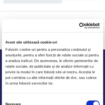
Acest site utilizează cookie-uri
Folosim cookie-uri pentru a personaliza conținutul și
anunțurile, pentru a oferi funcții de rețele sociale și pentru
Program de lucru
a analiza traficul. De asemenea, le oferim partenerilor de
rețele sociale, de publicitate și de analize informații cu
Luni - Vineri: 09:00-18:00
privire la modul în care folosiți site-ul nostru. Aceștia le
Sambata - Duminica: 10:00-14:00
pot combina cu alte informații oferite de dvs. sau culese
în urma folosirii serviciilor lor.
Selecția
AutoDE Odaii
Necesare